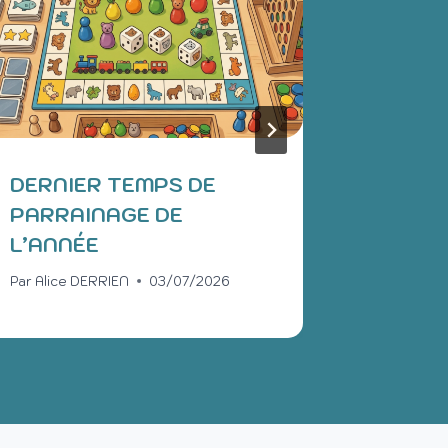
DERNIER TEMPS DE
LES O
PARRAINAGE DE
MATER
L’ANNÉE
ÉDITI
Par
Alice DERRIEN
03/07/2026
Par
Anais 