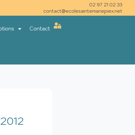
02 97 21 02 33
contact@ecolesaintemariepiex.net
ptions
Contact
 2012