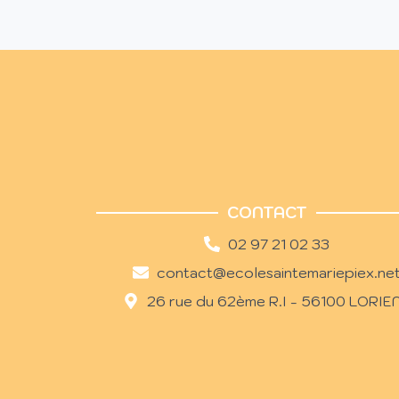
CONTACT
02 97 21 02 33
contact@ecolesaintemariepiex.ne
26 rue du 62ème R.I - 56100 LORIE