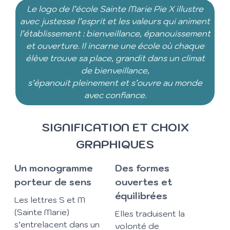
Le logo de l’école Sainte Marie Pie X illustre
avec justesse l’esprit et les valeurs qui animent
l’établissement : bienveillance, épanouissement
et ouverture. Il
incarne une école où chaque
élève trouve sa place, grandit dans un climat
de bienveillance,
s’épanouit pleinement et s’ouvre au monde
avec confiance.
SIGNIFICATION ET CHOIX
GRAPHIQUES
Un monogramme
Des formes
porteur de sens
ouvertes et
équilibrées
Les lettres S et M
(Sainte Marie)
Elles traduisent la
s’entrelacent dans un
volonté de