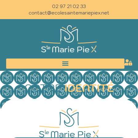
02 97 21 02 33
contact@ecolesaintemariepiex.net
NOTRE
IDENTITÉ