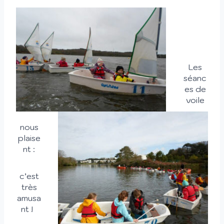
Les
séanc
es de
voile
nous
plaise
nt :
c’est
très
amusa
nt !