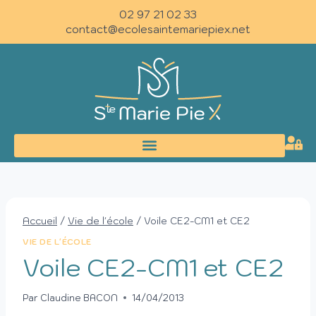
02 97 21 02 33
contact@ecolesaintemariepiex.net
Accueil
/
Vie de l'école
/
Voile CE2-CM1 et CE2
VIE DE L'ÉCOLE
Voile CE2-CM1 et CE2
Par
Claudine BACON
14/04/2013