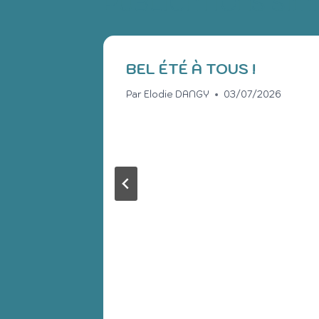
PUBLICATIONS SIM
BEL ÉTÉ À TOUS !
Par
Elodie DANGY
03/07/2026
S GS
/2026