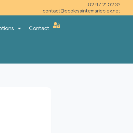
02 97 21 02 33
contact@ecolesaintemariepiex.net
ptions
Contact