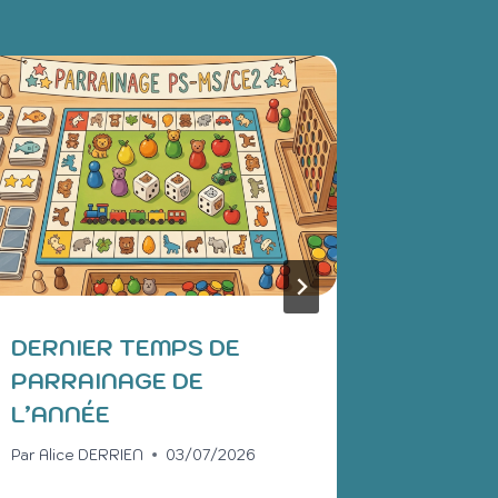
DERNIER TEMPS DE
LES O
PARRAINAGE DE
MATER
L’ANNÉE
ÉDITI
Par
Alice DERRIEN
03/07/2026
Par
Anais 