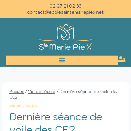
02 97 21 02 33
contact@ecolesaintemariepiex.net
Accueil
/
Vie de l'école
/
Dernière séance de voile des
CE2
VIE DE L'ÉCOLE
Dernière séance de
voile des CE2