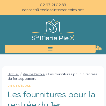
02 97 21 02 33
contact@ecolesaintemariepiex.net
Accueil
/
Vie de l'école
/
Les fournitures pour la rentrée
du 1er septembre
VIE DE L'ÉCOLE
Les fournitures pour la
rentrée du 1er