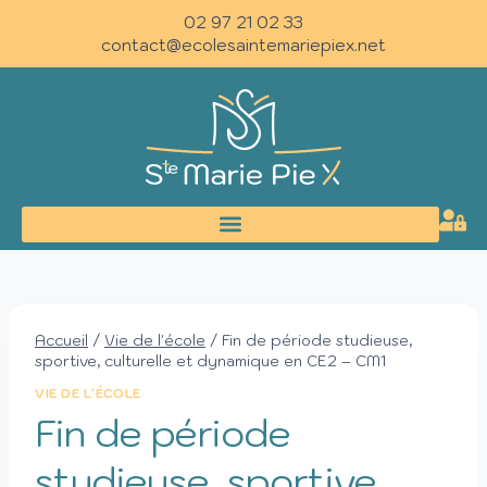
02 97 21 02 33
contact@ecolesaintemariepiex.net
Accueil
/
Vie de l'école
/
Fin de période studieuse,
sportive, culturelle et dynamique en CE2 – CM1
VIE DE L'ÉCOLE
Fin de période
studieuse, sportive,