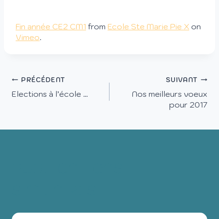
Fin année CE2 CM1
from
Ecole Ste Marie Pie X
on
Vimeo
.
PRÉCÉDENT
SUIVANT
Elections à l’école …
Nos meilleurs voeux
pour 2017
PUBLICATIONS
SIMILAIRES