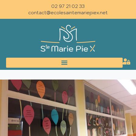
02 97 21 02 33
contact@ecolesaintemariepiex.net