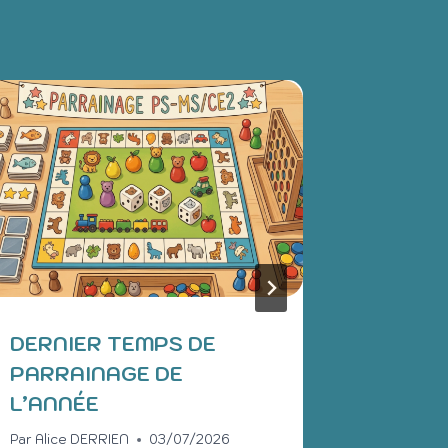
DERNIER TEMPS DE
LES O
PARRAINAGE DE
MATER
L’ANNÉE
ÉDITI
Par
Alice DERRIEN
03/07/2026
Par
Anais 