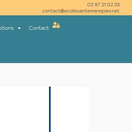
02 97 21 02 33
contact@ecolesaintemariepiex.net
ptions
Contact