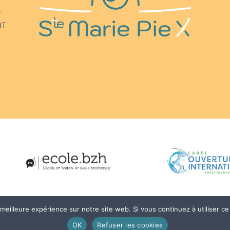
t
NT
Mentions légales
Politique de confidentialité
a meilleure expérience sur notre site web. Si vous continuez à utiliser c
I
25 – Sainte Marie Pie X
Site réalisé par :
OK
Refuser les cookies