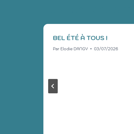
PUBLICATIONS SIM
BEL ÉTÉ À TOUS !
Par
Elodie DANGY
03/07/2026
S GS
/2026