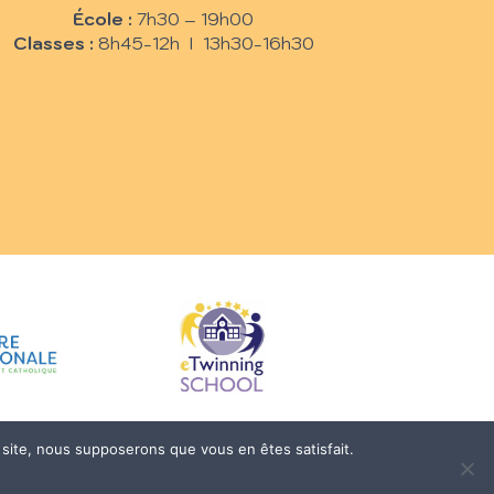
École :
7h30 – 19h00
Classes :
8h45-12h I 13h30-16h30
e site, nous supposerons que vous en êtes satisfait.