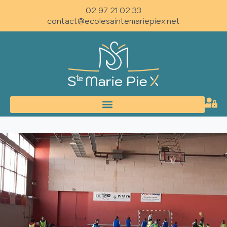
02 97 21 02 33
contact@ecolesaintemariepiex.net