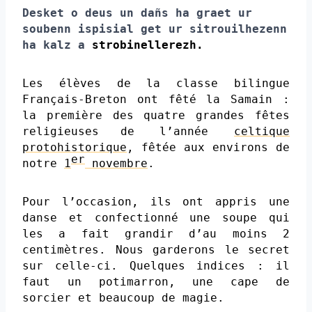
Desket o deus un dañs ha graet ur
soubenn ispisial get ur sitrouilhezenn
ha kalz a
strobinellerezh.
Les élèves de la classe bilingue
Français-Breton
ont
fêté la
Samain :
la première des quatre grandes
fêtes
religieuses
de l’année
celtique
protohistorique
, fêtée aux environs de
er
notre
1
novembre
.
Pour l’occasion, ils ont appris une
danse et confectionné une soupe qui
les a fait grandir d’au moins 2
centimètres. Nous garderons le secret
sur celle-ci.
Quelques
indice
s
:
il
faut un
potimarron,
une cape de
sorcier
et beaucoup de magie.