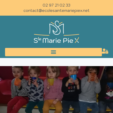
02 97 21 02 33
contact@ecolesaintemariepiex.net