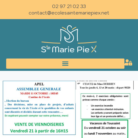
02 97 21 02 33
contact@ecolesaintemariepiex.net