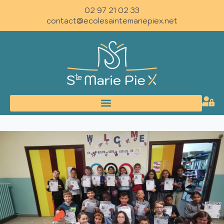
02 97 21 02 33
contact@ecolesaintemariepiex.net