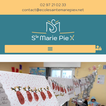
02 97 21 02 33
contact@ecolesaintemariepiex.net