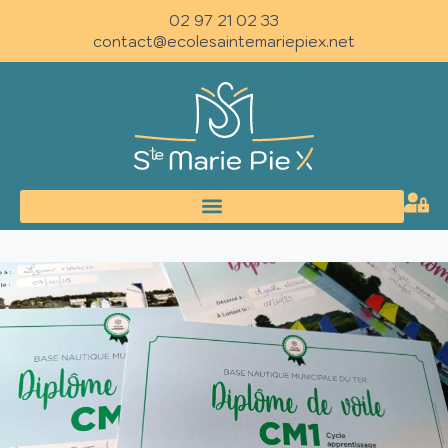
02 97 21 02 33
contact@ecolesaintemariepiex.net