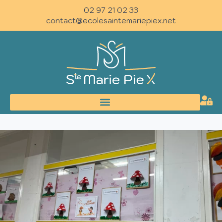
02 97 21 02 33
contact@ecolesaintemariepiex.net