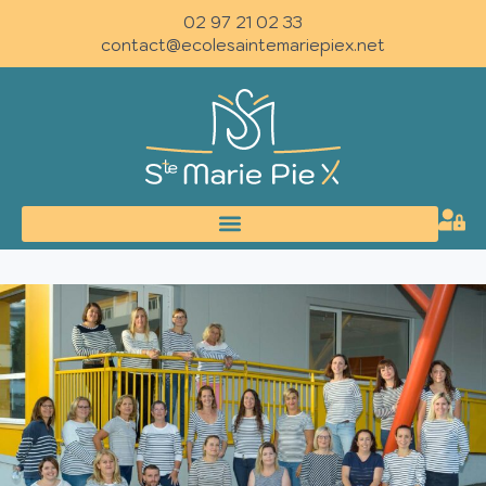
02 97 21 02 33
contact@ecolesaintemariepiex.net