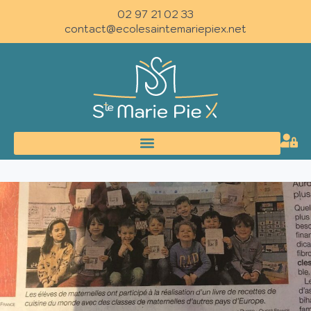
02 97 21 02 33
contact@ecolesaintemariepiex.net